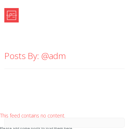
Inicio
Estudio
Posts By: @adm
Proyectos
Contacto
This feed contains no content.
Please add some posts to load them here.