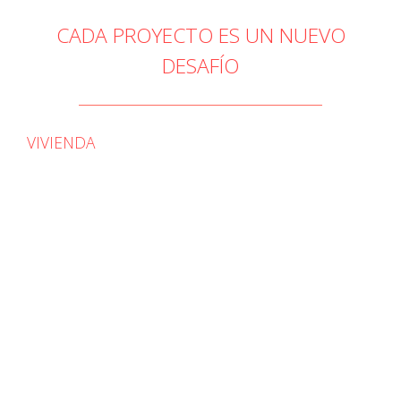
CADA PROYECTO ES UN NUEVO
DESAFÍO
VIVIENDA