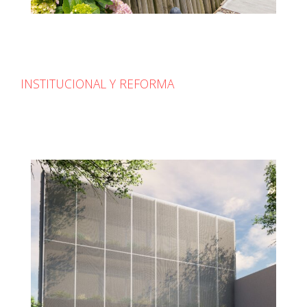
INSTITUCIONAL Y REFORMA