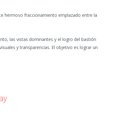
 este hermoso fraccionamiento emplazado entre la
Inicio
ento, las vistas dominantes y el logro del bastión
visuales y transparencias. El objetivo es lograr un
Estudio
Proyectos
Contacto
ay